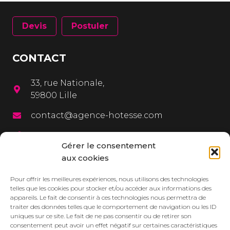
Devis
Postuler
CONTACT
33, rue Nationale,
59800 Lille
contact@agence-hotesse.com
03 20 12 72 65
Gérer le consentement
06 67 92 99 72
aux cookies
MENU
Pour offrir les meilleures expériences, nous utilisons des technologies
telles que les cookies pour stocker et/ou accéder aux informations des
appareils. Le fait de consentir à ces technologies nous permettra de
L’agence
traiter des données telles que le comportement de navigation ou les ID
uniques sur ce site. Le fait de ne pas consentir ou de retirer son
Services
consentement peut avoir un effet négatif sur certaines caractéristiques