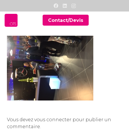
Contact/Devis
Vous devez
vous connecter
pour publier un
commentaire.