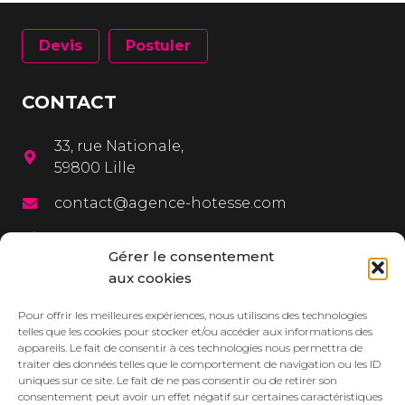
Devis
Postuler
CONTACT
33, rue Nationale,
59800 Lille
contact@agence-hotesse.com
03 20 12 72 65
Gérer le consentement
06 67 92 99 72
aux cookies
MENU
Pour offrir les meilleures expériences, nous utilisons des technologies
telles que les cookies pour stocker et/ou accéder aux informations des
appareils. Le fait de consentir à ces technologies nous permettra de
L’agence
traiter des données telles que le comportement de navigation ou les ID
uniques sur ce site. Le fait de ne pas consentir ou de retirer son
Services
consentement peut avoir un effet négatif sur certaines caractéristiques