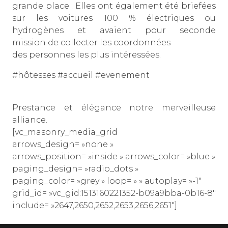
grande place . Elles ont également été briefées
sur les voitures 100 % électriques ou
hydrogènes et avaient pour seconde
mission de collecter les coordonnées
des personnes les plus intéressées.
#hôtesses #accueil #evenement
Prestance et élégance notre merveilleuse
alliance.
[vc_masonry_media_grid
arrows_design= »none »
arrows_position= »inside » arrows_color= »blue »
paging_design= »radio_dots »
paging_color= »grey » loop= » » autoplay= »-1″
grid_id= »vc_gid:1513160221352-b09a9bba-0b16-8″
include= »2647,2650,2652,2653,2656,2651″]