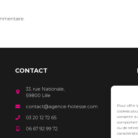
ommentaire.
CONTACT
33, rue Nationale,
59800 Lille
Pour offrir 
contact@agence-hotesse.com
cookies pour
consentir à 
03 20 12 72 65
comportement
ou de retire
06 67 92 99 72
caractéristi