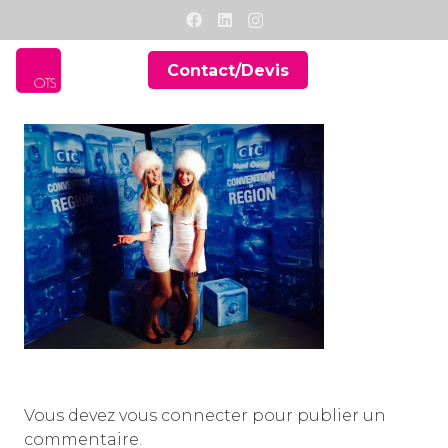
Contact/Devis
Vous devez
vous connecter
pour publier un
commentaire.