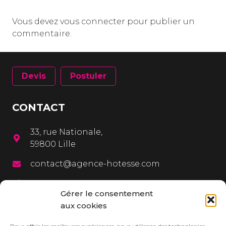
Vous devez
vous connecter
pour publier un
commentaire.
Devis
Postuler
CONTACT
33, rue Nationale,
59800 Lille
contact@agence-hotesse.com
03 20 12 72 65
Gérer le consentement
06 67 92 99 72
aux cookies