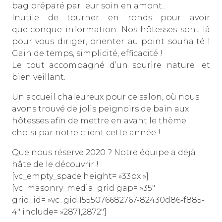
bag préparé par leur soin en amont..
Inutile de tourner en ronds pour avoir
quelconque information. Nos hôtesses sont là
pour vous diriger, orienter au point souhaité !
Gain de temps, simplicité, efficacité !
Le tout accompagné d’un sourire naturel et
bien veillant.
Un accueil chaleureux pour ce salon, où nous
avons trouvé de jolis peignoirs de bain aux
hôtesses afin de mettre en avant le thème
choisi par notre client cette année !
Que nous réserve 2020 ? Notre équipe a déjà
hâte de le découvrir !
[vc_empty_space height= »33px »]
[vc_masonry_media_grid gap= »35″
grid_id= »vc_gid:1555076682767-82430d86-f885-
4″ include= »2871,2872″]